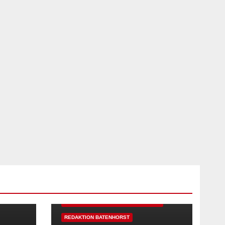
EN
ALLE SCHÜTZENFESTE IM ÜBERBLICK
REDAKTION BATENHORST