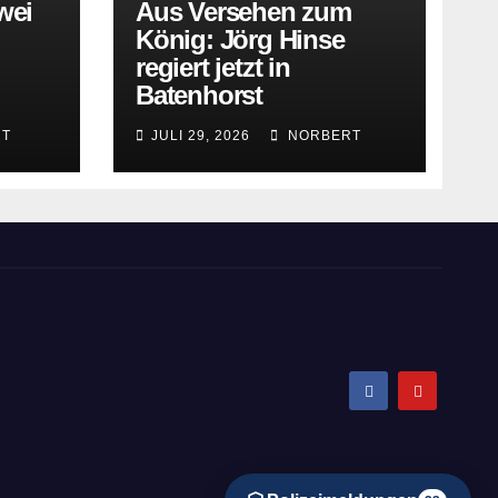
wei
Aus Versehen zum
König: Jörg Hinse
regiert jetzt in
Batenhorst
T
JULI 29, 2026
NORBERT