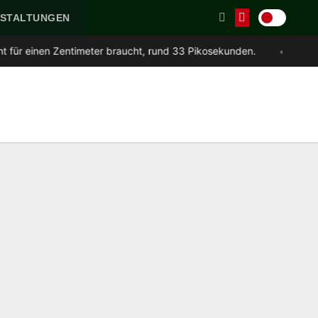
STALTUNGEN
•
en Zentimeter braucht, rund 33 Pikosekunden.
13.
An der Uni