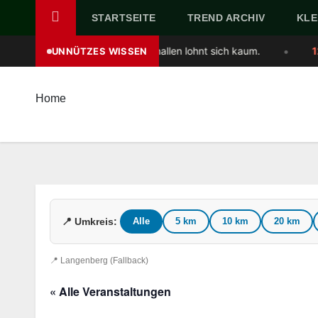
Skip
STARTSEITE
TREND ARCHIV
KLE
to
•
 47 Sekunden. Anschnallen lohnt sich kaum.
12.
Ein „Jiffy
UNNÜTZES WISSEN
content
Home
📍 Umkreis:
Alle
5 km
10 km
20 km
📍 Langenberg (Fallback)
« Alle Veranstaltungen