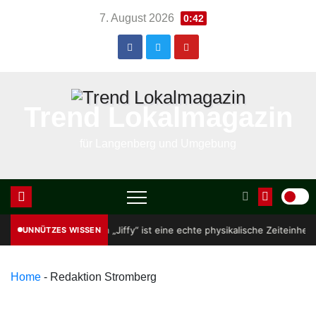
Skip
7. August 2026
0:42
to
content
Trend Lokalmagazin
für Langenberg und Umgebung
Ein „Jiffy“ ist eine echte physikalische Zeiteinheit: die Zeit, die Licht 
UNNÜTZES WISSEN
Home
-
Redaktion Stromberg