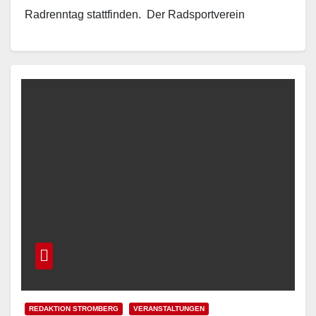
Radrenntag stattfinden. Der Radsportverein
Gütersloh und das Oelder Unternehmen „DT Swiss“…
Read More
REDAKTION STROMBERG
VERANSTALTUNGEN