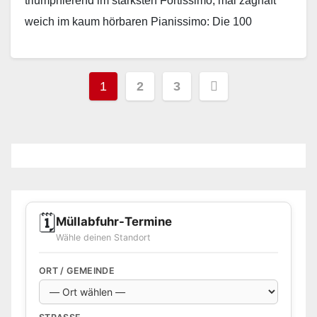
triumphierend im stärksten Fortissimo, mal zaghaft
weich im kaum hörbaren Pianissimo: Die 100
Sängerinnen und Sänger sind…
Read More
Seitennummerierung
1
2
3
der
Beiträge
🗓️
Müllabfuhr-Termine
Wähle deinen Standort
ORT / GEMEINDE