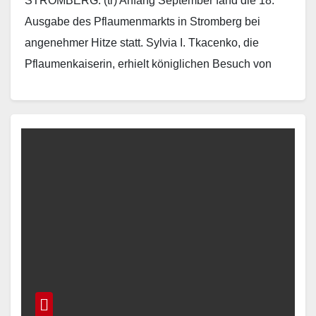
STROMBERG. (tr) Anfang September fand die 18.
Ausgabe des Pflaumenmarkts in Stromberg bei
angenehmer Hitze statt. Sylvia I. Tkacenko, die
Pflaumenkaiserin, erhielt königlichen Besuch von
Denise Freiwald, der Spargelkönigin von…
Read More