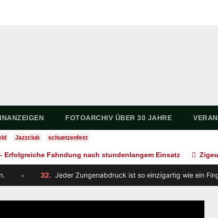
INANZEIGEN
FOTOARCHIV ÜBER 30 JAHRE
VERAN
eld
Jazzclub
schuetzenfest
it – Erfolgreiche Fahndung nach stundenlangem Einsatz
Zigeu
•
eder Zungenabdruck ist so einzigartig wie ein Fingerabdruck.