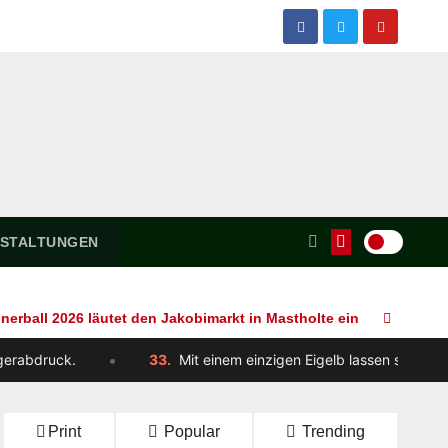
STALTUNGEN
nerball 2026 läutet den Jakobimarkt in Mastholte ein
Outdoo
33.
Mit einem einzigen Eigelb lassen sich rechnerisch rund 24 
Print
Popular
Trending