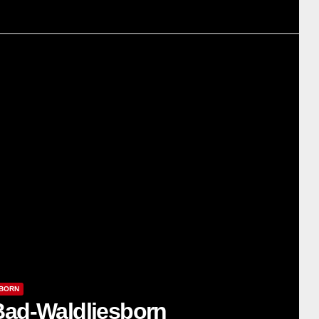
SBORN
 Bad-Waldliesborn