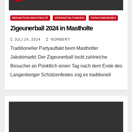
REDAKTION MASTHOLTE
VERANSTALTUNGEN
VERSCHIEDENES
Zigeunerball 2024 in Mastholte
JULI 24, 2024
NORBERT
Traditioneller Partyauftakt beim Mastholter
Jakobimarkt: Der Zigeunerball lockt zahlreiche
Besucher an Pünktlich einen Tag nach dem Ende des
Langenberger Schützenfestes zog es traditionell
wieder viele "Daheimgebliebene" zum Partyauftakt
des Mastholter…
Read More