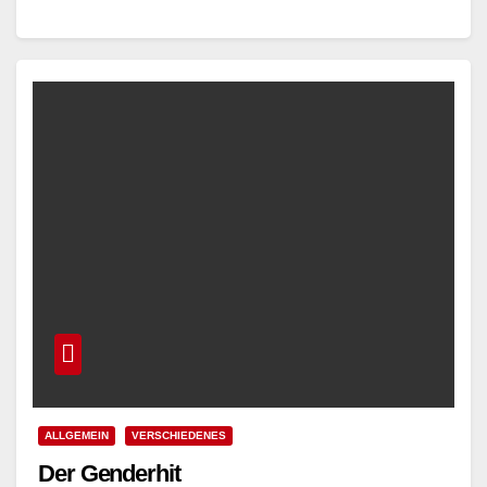
erwartet. Bereits die ersten…
Read More
ALLGEMEIN
VERSCHIEDENES
Der Genderhit