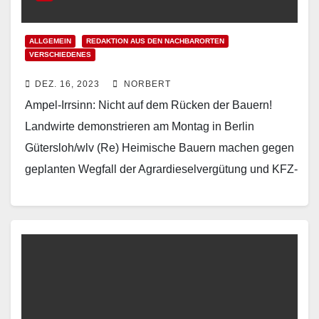
ALLGEMEIN
REDAKTION AUS DEN NACHBARORTEN
VERSCHIEDENES
DEZ. 16, 2023
NORBERT
Ampel-Irrsinn: Nicht auf dem Rücken der Bauern!
Landwirte demonstrieren am Montag in Berlin
Gütersloh/wlv (Re) Heimische Bauern machen gegen
geplanten Wegfall der Agrardieselvergütung und KFZ-
Steuerbefreiung mobil. „Zu viel ist zu…
Read More