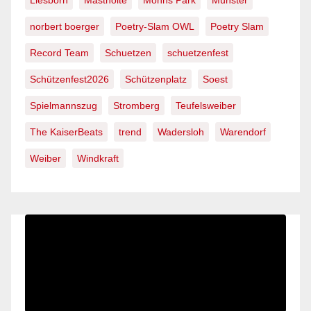
Liesborn
Mastholte
Mohns Park
Münster
norbert boerger
Poetry-Slam OWL
Poetry Slam
Record Team
Schuetzen
schuetzenfest
Schützenfest2026
Schützenplatz
Soest
Spielmannszug
Stromberg
Teufelsweiber
The KaiserBeats
trend
Wadersloh
Warendorf
Weiber
Windkraft