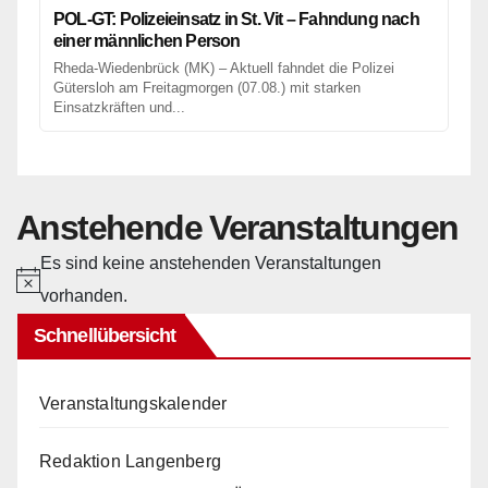
POL-GT: Polizeieinsatz in St. Vit – Fahndung nach
einer männlichen Person
Rheda-Wiedenbrück (MK) – Aktuell fahndet die Polizei
Gütersloh am Freitagmorgen (07.08.) mit starken
Einsatzkräften und...
Anstehende Veranstaltungen
Es sind keine anstehenden Veranstaltungen
H
vorhanden.
i
Schnellübersicht
n
w
Veranstaltungskalender
e
i
Redaktion Langenberg