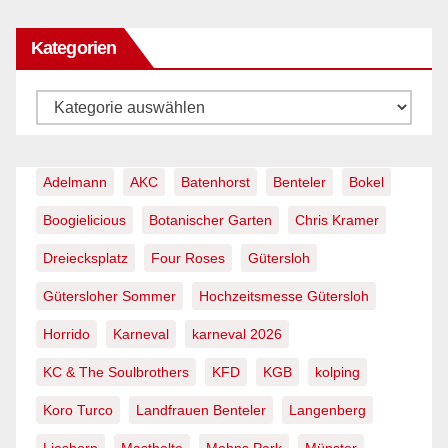
Kategorien
Kategorien
Adelmann
AKC
Batenhorst
Benteler
Bokel
Boogielicious
Botanischer Garten
Chris Kramer
Dreiecksplatz
Four Roses
Gütersloh
Gütersloher Sommer
Hochzeitsmesse Gütersloh
Horrido
Karneval
karneval 2026
KC & The Soulbrothers
KFD
KGB
kolping
Koro Turco
Landfrauen Benteler
Langenberg