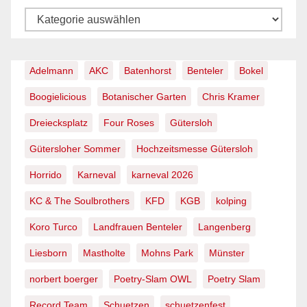
Kategorien
Adelmann
AKC
Batenhorst
Benteler
Bokel
Boogielicious
Botanischer Garten
Chris Kramer
Dreiecksplatz
Four Roses
Gütersloh
Gütersloher Sommer
Hochzeitsmesse Gütersloh
Horrido
Karneval
karneval 2026
KC & The Soulbrothers
KFD
KGB
kolping
Koro Turco
Landfrauen Benteler
Langenberg
Liesborn
Mastholte
Mohns Park
Münster
norbert boerger
Poetry-Slam OWL
Poetry Slam
Record Team
Schuetzen
schuetzenfest