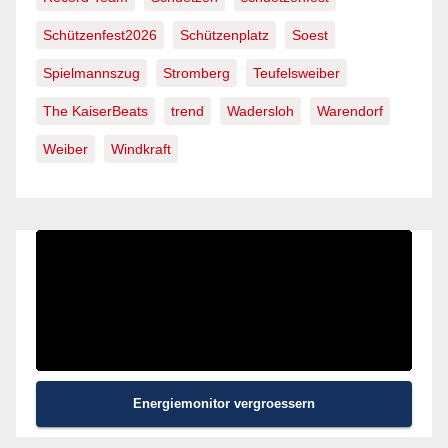
Schützenfest2026
Schützenplatz
Soest
Spielmannszug
Stromberg
Teufelsweiber
The KaiserBeats
trend
Wadersloh
Warendorf
Weiber
Windkraft
Energiemonitor vergroessern