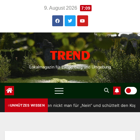
Skip
9. August 2026
7:09
to
content
TREND
Lokalmagazin für Langenberg und Umgebung
n Albanien nickt man für „Nein“ und schüttelt den Kopf für „Ja“ – genau
UNNÜTZES WISSEN