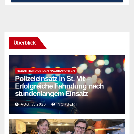
Überblick
REDAKTION AUS DEN NACHBARORTEN
Polizeieinsatz in St. Vit –
Erfolgreiche Fahndung nach
stundenlangem Einsatz
AUG. 7, 2026
NORBERT