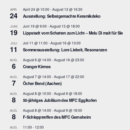
April 24 @ 10:00
-
August 13 @ 16:30
APR.
24
Ausstellung: Selbstgemachte Keramikdeko
Juni 19 @ 9:00
-
August 13 @ 18:00
JUNI
19
Lippstadt vom Schatten zum Licht – Melu Di malt für Sie
Juli 11 @ 11:00
-
August 16 @ 13:00
JULI
11
Sommerausstellung: Lore Liebelt, Resonanzen
August 6 @ 14:00
-
August 16 @ 23:00
AUG.
6
Cranger Kirmes
August 7 @ 14:00
-
August 17 @ 22:00
AUG.
7
Öcher Bend (Aachen)
August 8 @ 10:00
-
August 9 @ 18:00
AUG.
8
50-jähriges Jubiläum des MFC Egglkofen
August 8 @ 14:00
-
August 9 @ 18:00
AUG.
8
F-Schlepptreffen des MFC Gernsheim
11:00
-
12:00
AUG.