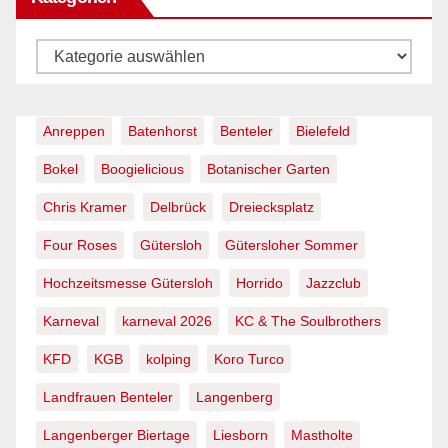
Kategorien
Anreppen
Batenhorst
Benteler
Bielefeld
Bokel
Boogielicious
Botanischer Garten
Chris Kramer
Delbrück
Dreiecksplatz
Four Roses
Gütersloh
Gütersloher Sommer
Hochzeitsmesse Gütersloh
Horrido
Jazzclub
Karneval
karneval 2026
KC & The Soulbrothers
KFD
KGB
kolping
Koro Turco
Landfrauen Benteler
Langenberg
Langenberger Biertage
Liesborn
Mastholte