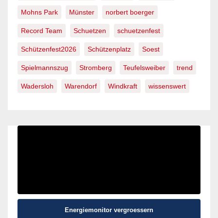
Mohns Park
Münster
norbert boerger
Record Team
Schuetzen
schuetzenfest
Schützenfest2026
Schützenplatz
Soest
Spielmannszug
Stromberg
Teufelsweiber
trend
Wadersloh
Warendorf
Windkraft
wissenswert
Energiemonitor vergroessern