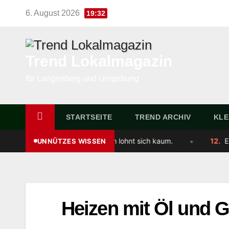
Skip
6. August 2026
19:32
to
content
Trend Lokalmagazin
für Langenberg und Umgebung
STARTSEITE
TREND ARCHIV
KLE
•
 Anschnallen lohnt sich kaum.
12.
Ein „Jiffy“ ist eine ech
UNNÜTZES WISSEN
Heizen mit Öl und Ga