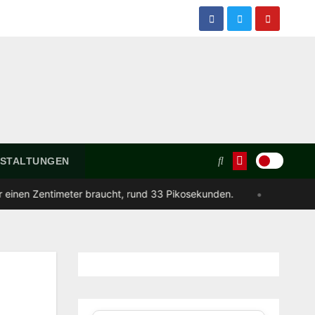
STALTUNGEN
•
braucht, rund 33 Pikosekunden.
13.
An der University of Ox