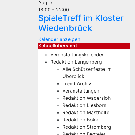
Aug.
7
18:00
-
22:00
SpieleTreff im Kloster
Wiedenbrück
Kalender anzeigen
Schnellübersicht
Veranstaltungskalender
Redaktion Langenberg
Alle Schützenfeste im
Überblick
Trend Archiv
Veranstaltungen
Redaktion Wadersloh
Redaktion Liesborn
Redaktion Mastholte
Redaktion Bokel
Redaktion Stromberg
Redaktion Benteler