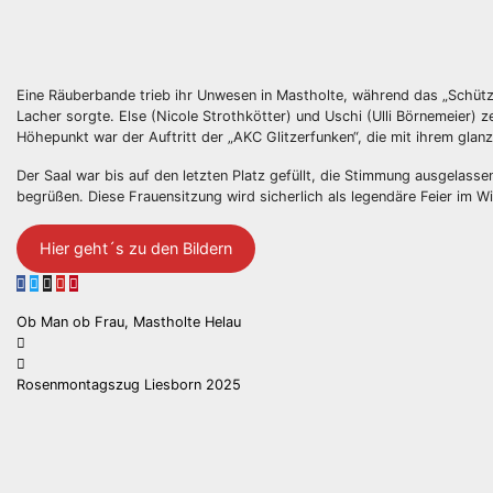
Eine Räuberbande trieb ihr Unwesen in Mastholte, während das „Schütz
Lacher sorgte. Else (Nicole Strothkötter) und Uschi (Ulli Börnemeier) ze
Höhepunkt war der Auftritt der „AKC Glitzerfunken“, die mit ihrem glan
Der Saal war bis auf den letzten Platz gefüllt, die Stimmung ausgelass
begrüßen. Diese Frauensitzung wird sicherlich als legendäre Feier im Wi
Hier geht´s zu den Bildern
Beitragsnavigation
Ob Man ob Frau, Mastholte Helau
Rosenmontagszug Liesborn 2025