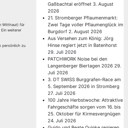
Gaßbachtal eröffnet
3. August
2026
21. Stromberger Pflaumenmarkt:
Zwei Tage voller Pflaumenglück im
 Witthaut) für
 Ein weiterer
Burgdorf
2. August 2026
Aus Versehen zum König: Jörg
Hinse regiert jetzt in Batenhorst
k persönlich zu
29. Juli 2026
PATCHWORK Noise bei den
Langenberger Biertagen 2026
29.
Juli 2026
3. DT SWISS Burggrafen-Race am
5. September 2026 in Stromberg
27. Juli 2026
100 Jahre Herbstwoche: Attraktive
Fahrgeschäfte sorgen vom 16. bis
25. Oktober für Kirmesvergnügen
24. Juli 2026
Guido und Beate Quinke regieren