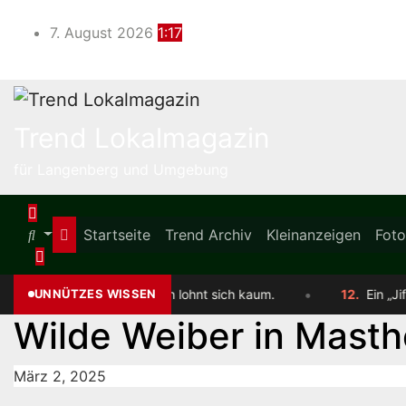
Skip
to
7. August 2026
1:17
content
Trend Lokalmagazin
für Langenberg und Umgebung
Startseite
Trend Archiv
Kleinanzeigen
Foto
•
chnallen lohnt sich kaum.
UNNÜTZES WISSEN
12.
Ein „Jiffy“ ist eine echte ph
Wilde Weiber in Masth
März 2, 2025