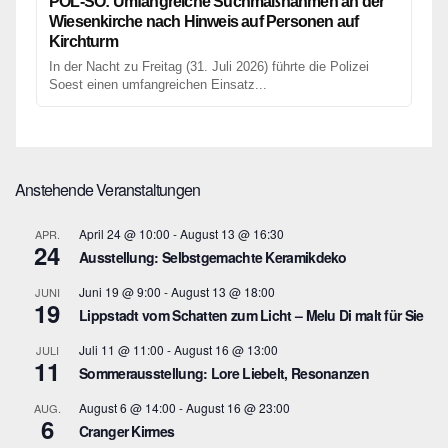
POL-SO: Umfangreiche Suchmaßnahmen an der
Wiesenkirche nach Hinweis auf Personen auf
Kirchturm
In der Nacht zu Freitag (31. Juli 2026) führte die Polizei
Soest einen umfangreichen Einsatz...
Anstehende Veranstaltungen
April 24 @ 10:00
-
August 13 @ 16:30
APR.
24
Ausstellung: Selbstgemachte Keramikdeko
Juni 19 @ 9:00
-
August 13 @ 18:00
JUNI
19
Lippstadt vom Schatten zum Licht – Melu Di malt für Sie
Juli 11 @ 11:00
-
August 16 @ 13:00
JULI
11
Sommerausstellung: Lore Liebelt, Resonanzen
August 6 @ 14:00
-
August 16 @ 23:00
AUG.
6
Cranger Kirmes