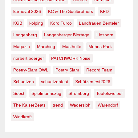
karneval 2026
KC & The Soulbrothers
KFD
KGB
kolping
Koro Turco
Landfrauen Benteler
Langenberg
Langenberger Biertage
Liesborn
Magazin
Marching
Mastholte
Mohns Park
norbert boerger
PATCHWORK Noise
Poetry-Slam OWL
Poetry Slam
Record Team
Schuetzen
schuetzenfest
Schützenfest2026
Soest
Spielmannszug
Stromberg
Teufelsweiber
The KaiserBeats
trend
Wadersloh
Warendorf
Windkraft