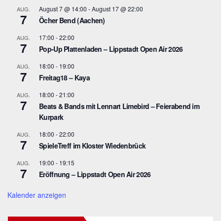
August 7 @ 14:00
-
August 17 @ 22:00
AUG.
7
Öcher Bend (Aachen)
17:00
-
22:00
AUG.
7
Pop-Up Plattenladen – Lippstadt Open Air 2026
18:00
-
19:00
AUG.
7
Freitag18 – Kaya
18:00
-
21:00
AUG.
7
Beats & Bands mit Lennart Limebird – Feierabend im
Kurpark
18:00
-
22:00
AUG.
7
SpieleTreff im Kloster Wiedenbrück
19:00
-
19:15
AUG.
7
Eröffnung – Lippstadt Open Air 2026
Kalender anzeigen