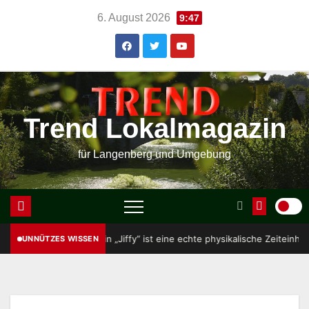
Skip
6. August 2026
9:47
to
content
Trend Lokalmagazin
für Langenberg und Umgebung
12.
Ein „Jiffy“ ist eine echte physikalische Zeiteinheit: die Zeit, die
UNNÜTZES WISSEN