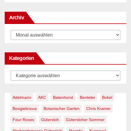
Archiv
Archiv
Kategorien
Kategorien
Adelmann
AKC
Batenhorst
Benteler
Bokel
Boogielicious
Botanischer Garten
Chris Kramer
Four Roses
Gütersloh
Gütersloher Sommer
Hochzeitsmesse Gütersloh
Horrido
Karneval