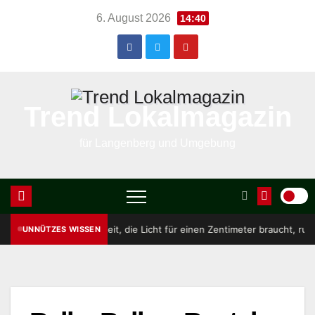
Skip
6. August 2026
14:40
to
content
Trend Lokalmagazin
für Langenberg und Umgebung
 Zeit, die Licht für einen Zentimeter braucht, rund 33 Pikosekunden.
UNNÜTZES WISSEN