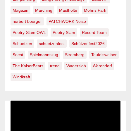
Magazin
Marching
Mastholte
Mohns Park
norbert boerger
PATCHWORK Noise
Poetry-Slam OWL
Poetry Slam
Record Team
Schuetzen
schuetzenfest
Schützenfest2026
Soest
Spielmannszug
Stromberg
Teufelsweiber
The KaiserBeats
trend
Wadersloh
Warendorf
Windkraft