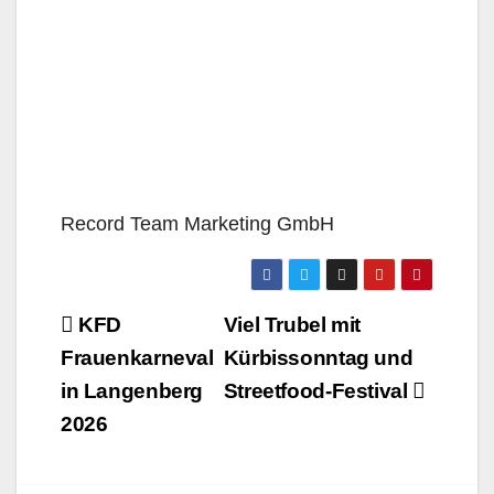
Record Team Marketing GmbH
Beitragsnavigation
KFD
Viel Trubel mit
Frauenkarneval
Kürbissonntag und
in Langenberg
Streetfood-Festival
2026