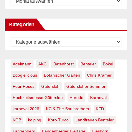
Kategorien
Kategorien
Adelmann
AKC
Batenhorst
Benteler
Bokel
Boogielicious
Botanischer Garten
Chris Kramer
Four Roses
Gütersloh
Gütersloher Sommer
Hochzeitsmesse Gütersloh
Horrido
Karneval
karneval 2026
KC & The Soulbrothers
KFD
KGB
kolping
Koro Turco
Landfrauen Benteler
Langenberg
Langenberger Biertage
Liesborn