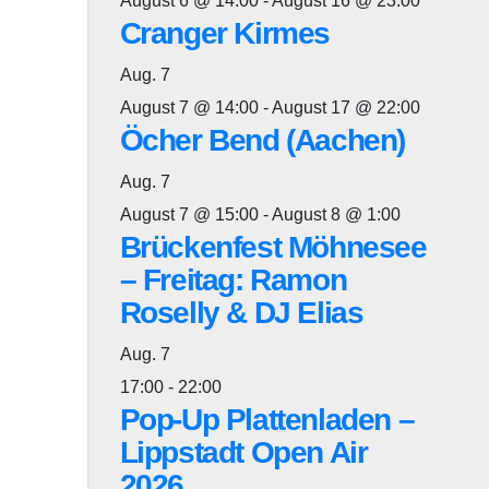
August 6 @ 14:00
-
August 16 @ 23:00
Cranger Kirmes
Aug.
7
August 7 @ 14:00
-
August 17 @ 22:00
Öcher Bend (Aachen)
Aug.
7
August 7 @ 15:00
-
August 8 @ 1:00
Brückenfest Möhnesee
– Freitag: Ramon
Roselly & DJ Elias
Aug.
7
17:00
-
22:00
Pop-Up Plattenladen –
Lippstadt Open Air
2026