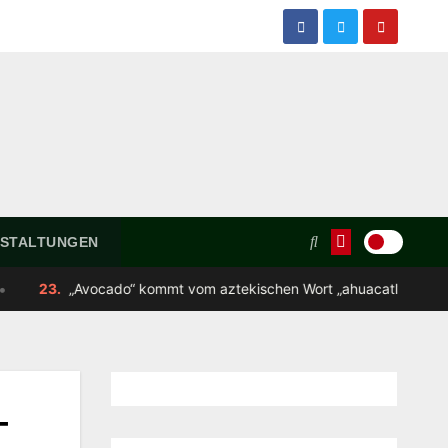
STALTUNGEN
kommt vom aztekischen Wort „ahuacatl“ – das eigentlich „Hoden“ be
–