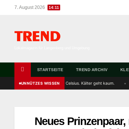
Skip
7. August 2026
14:11
to
content
TREND
Lokalmagazin für Langenberg und Umgebung
STARTSEITE
TREND ARCHIV
KLE
•
270,45 Grad Celsius. Kälter geht kaum.
22.
Das Wort „Plu
UNNÜTZES WISSEN
Neues Prinzenpaar,